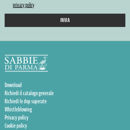
privacy policy
INVIA
Download
Richiedi il catalogo generale
Richiedi le dop superate
Whistleblowing
Privacy policy
Cookie policy