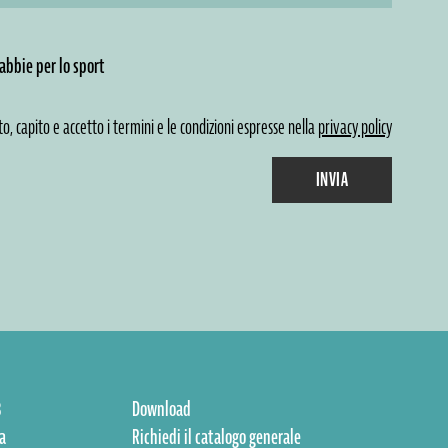
abbie per lo sport
to, capito e accetto i termini e le condizioni espresse nella
privacy policy
INVIA
8
Download
a
Richiedi il catalogo generale