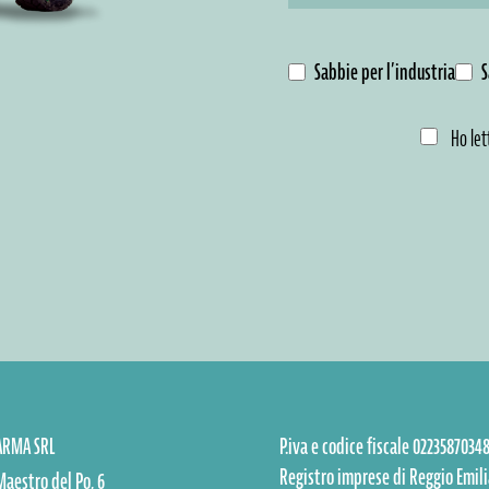
Sabbie per l’industria
S
Ho let
PARMA SRL
P.iva e codice fiscale 0223587034
Registro imprese di Reggio Emili
Maestro del Po, 6