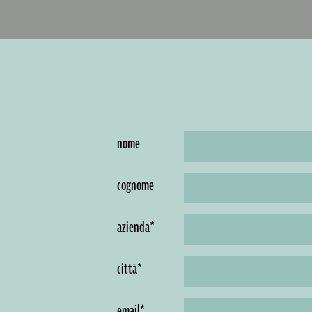
nome
cognome
azienda*
città*
email*