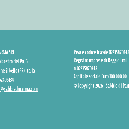
PARMA SRL
P.iva e codice fiscale 0223587034
Registro imprese di Reggio Emili
Maestro del Po, 6
n.02235870348
ne Zibello (PR) Italia
Capitale sociale Euro 100.000,00 i.
52496134
© Copyright 2026 - Sabbie di Par
o@sabbiediparma.com